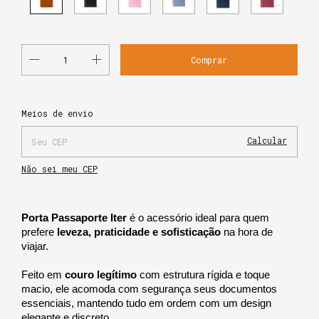
Alterar CEP
Entregas para o CEP:
Meios de envio
Calcular
Não sei meu CEP
Porta Passaporte Iter
 é o acessório ideal para quem 
prefere 
leveza, praticidade e sofisticação
 na hora de 
viajar.
Feito em 
couro legítimo
 com estrutura rígida e toque 
macio, ele acomoda com segurança seus documentos 
essenciais, mantendo tudo em ordem com um design 
elegante e discreto.