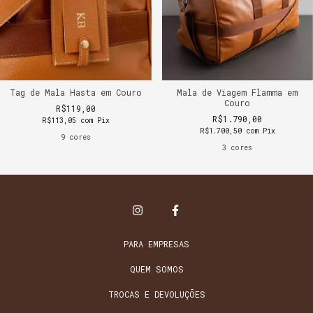
Tag de Mala Hasta em Couro
Mala de Viagem Flamma em
Couro
R$119,00
R$1.790,00
R$113,05
com
Pix
R$1.700,50
com
Pix
9 cores
3 cores
PARA EMPRESAS
QUEM SOMOS
TROCAS E DEVOLUÇÕES