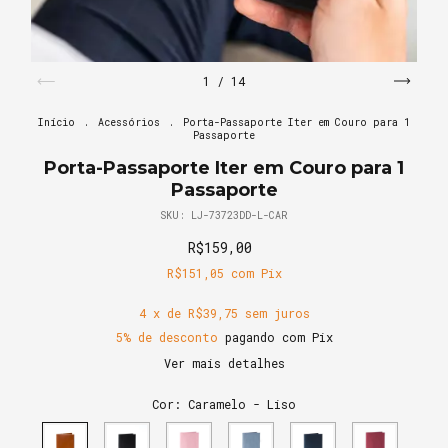
1
/
14
Início
.
Acessórios
.
Porta-Passaporte Iter em Couro para 1
Passaporte
Porta-Passaporte Iter em Couro para 1
Passaporte
SKU:
LJ-73723DD-L-CAR
R$159,00
R$151,05
com
Pix
4
x de
R$39,75
sem juros
5% de desconto
pagando com Pix
Ver mais detalhes
Cor:
Caramelo - Liso