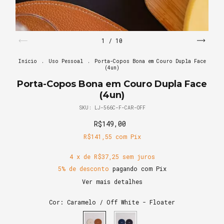
1
/
10
Início
.
Uso Pessoal
.
Porta-Copos Bona em Couro Dupla Face
(4un)
Porta-Copos Bona em Couro Dupla Face
(4un)
SKU:
LJ-566C-F-CAR-OFF
R$149,00
R$141,55
com
Pix
4
x de
R$37,25
sem juros
5% de desconto
pagando com Pix
Ver mais detalhes
Cor:
Caramelo / Off White - Floater