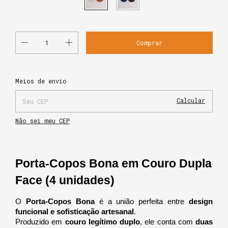
Alterar CEP
Entregas para o CEP:
Meios de envio
Calcular
Não sei meu CEP
Porta-Copos Bona em Couro Dupla 
Face (4 unidades)
O 
Porta-Copos Bona
 é a união perfeita entre 
design 
funcional e sofisticação artesanal
.
Produzido em 
couro legítimo duplo
, ele conta com 
duas 