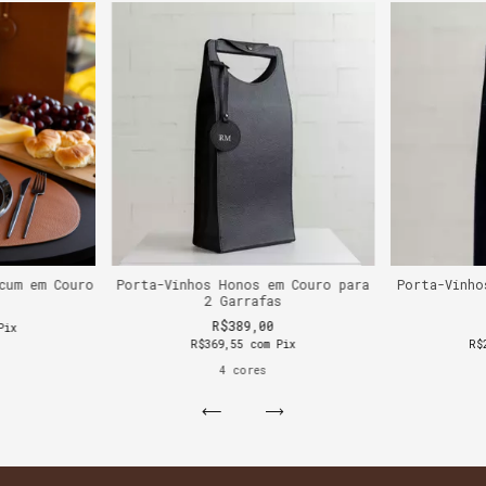
cum em Couro
Porta-Vinhos Honos em Couro para
Porta-Vinho
2 Garrafas
R$389,00
Pix
R$369,55
com
Pix
R$
4 cores