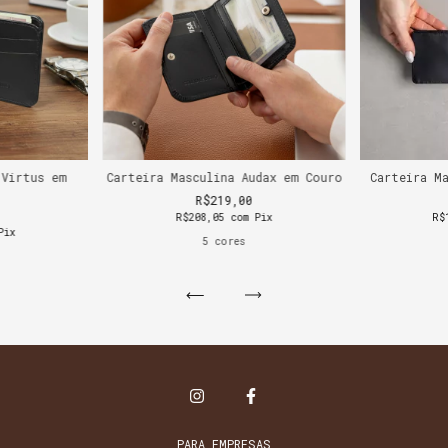
 Virtus em
Carteira Masculina Audax em Couro
Carteira M
R$219,00
R$208,05
com
Pix
R$
Pix
5 cores
PARA EMPRESAS