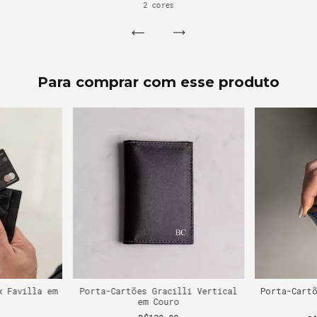
2 cores
Para comprar com esse produto
x Favilla em
Porta-Cartões Gracilli Vertical
Porta-Cart
em Couro