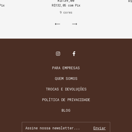
R$139,00
R
Pix
R$132,05
com
Pix
9 cores
PARA EMPRESAS
QUEM SOMOS
TROCAS E DEVOLUÇÕES
POLÍTICA DE PRIVACIDADE
BLOG