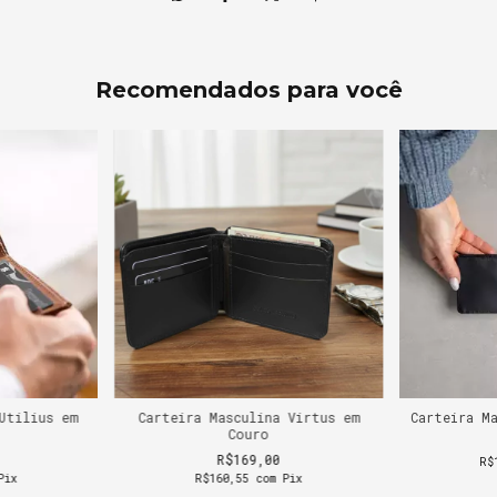
Recomendados para você
Utilius em
Carteira Masculina Virtus em
Carteira M
Couro
R$169,00
R$
Pix
R$160,55
com
Pix