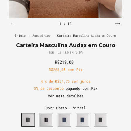
1
/
10
Início
.
Acessórios
.
Carteira Masculina Audax em Couro
Carteira Masculina Audax em Couro
SKU:
LJ-13248M-V-PR
R$219,00
R$208,05
com
Pix
4
x de
R$54,75
sem juros
5% de desconto
pagando com Pix
Ver mais detalhes
Cor:
Preto - Vitral